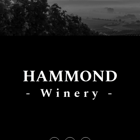
Yerba Buena Trail
,
San José, CA
95127
|
+1-123-456-7890
|
Legal Notice
|
Privacy